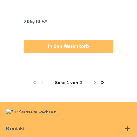
Änderungen, Modell- und Farbabweichungen,
Irrtümer und Liefermöglichkeiten vorbehalten.
Für Druck-/Schreibfehler übernehmen wir
keine Haftung.
205,00 €*
In den Warenkorb
Seite 1 von 2
Kontakt