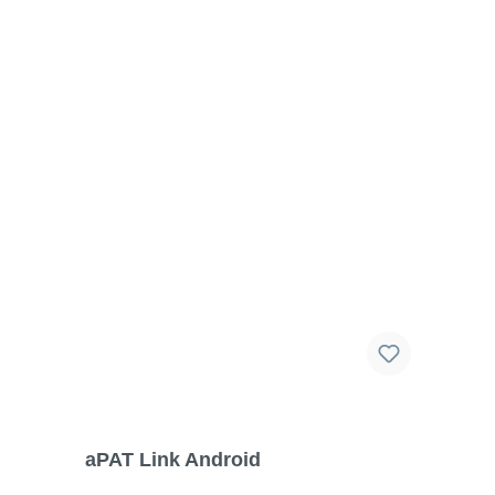
Netzqualitätsanalysator
Photovoltaik-
Prüfgerät
Prüfgerät
für die
Raumluftqualität
Ratiometer
Spannungsprüfer
Spannungsprüfer
mit
Drehfeldrichtungsanzeige
Stromzangen
und
Stromwandler
Spektrumanalysator
aPAT Link Android
Transporttasche