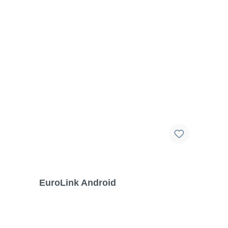
Liefermöglichkeiten vorbehalten. Für
Druck-/Schreibfehler übernehmen wir keine
Haftung.
EuroLink Android