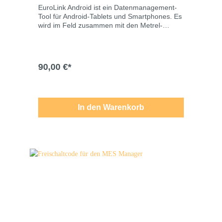
EuroLink Android ist ein Datenmanagement-
Tool für Android-Tablets und Smartphones. Es
wird im Feld zusammen mit den Metrel-
Anlagenprüfgeräten als Vor- und
Nachbereitungshilfsmittel für Messungen
verwendet. Des Weiteren ermöglicht es eine
Kommunikation zwischen dem Messgerät und
90,00 €*
dem Android-Gerät einerseits und viele
verschiedene drahtlose
Kommunikationsformen zwischen dem
Android-Gerät und dem PC andererseits.A
1431- (SW 1307) Technische Änderungen,
In den Warenkorb
Modell- und Farbabweichungen, Irrtümer und
Liefermöglichkeiten vorbehalten. Für
Druck-/Schreibfehler übernehmen wir keine
Haftung.