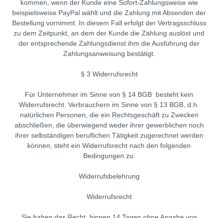
kommen, wenn der Kunde eine Sofort-Zahlungsweise wie
/
beispielsweise PayPal wählt und die Zahlung mit Absenden der
Transportkoffer
Bestellung vornimmt. In diesem Fall erfolgt der Vertragsschluss
zu dem Zeitpunkt, an dem der Kunde die Zahlung auslöst und
Umweltmessgeräte
der entsprechende Zahlungsdienst ihm die Ausführung der
Vielfachmesszangen
Zahlungsanweisung bestätigt.
Wärmebildkamera
§ 3 Widerrufsrecht
Zangenstromwandler
Für Unternehmer im Sinne von § 14 BGB besteht kein
Software
Widerrufsrecht. Verbrauchern im Sinne von § 13 BGB, d.h.
Zubehör
natürlichen Personen, die ein Rechtsgeschäft zu Zwecken
abschließen, die überwiegend weder ihrer gewerblichen noch
ihrer selbständigen beruflichen Tätigkeit zugerechnet werden
können, steht ein Widerrufsrecht nach den folgenden
Bedingungen zu:
Widerrufsbelehrung
Widerrufsrecht
Sie haben das Recht, binnen 14 Tagen ohne Angabe von