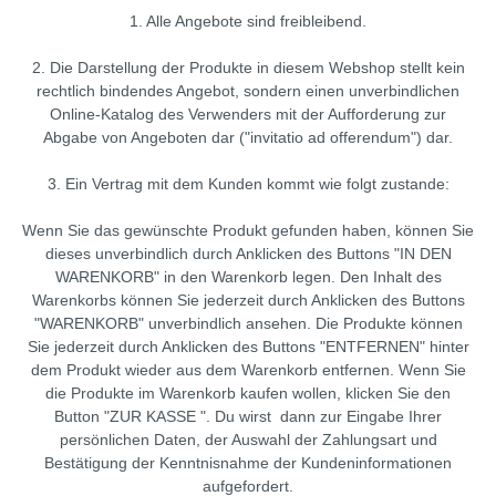
PV -
und
1. Alle Angebote sind freibleibend.
Software
Messge
Energieanalysator
Zubehör
2. Die Darstellung der Produkte in diesem Webshop stellt kein
Spannu
Leistungs-
rechtlich bindendes Angebot, sondern einen unverbindlichen
Prüftechnik
und
und
Online-Katalog des Verwenders mit der Aufforderung zur
Durchga
Energierecorder
Abgabe von Angeboten dar ("invitatio ad offerendum") dar.
Transfo
Leitungs-
3. Ein Vertrag mit dem Kunden kommt wie folgt zustande:
Analyse
und
Fehlersuchgeräte
Wäreme
Wenn Sie das gewünschte Produkt gefunden haben, können Sie
dieses unverbindlich durch Anklicken des Buttons "IN DEN
Leistungs-
Weitere
WARENKORB" in den Warenkorb legen. Den Inhalt des
und
Messge
Warenkorbs können Sie jederzeit durch Anklicken des Buttons
Netzanalysatoren
und
"WARENKORB" unverbindlich ansehen. Die Produkte können
Adapter
Manometer
Sie jederzeit durch Anklicken des Buttons "ENTFERNEN" hinter
dem Produkt wieder aus dem Warenkorb entfernen. Wenn Sie
Widerst
Maschinentester
die Produkte im Warenkorb kaufen wollen, klicken Sie den
Softwar
Micro-
Button "ZUR KASSE ". Du wirst dann zur Eingabe Ihrer
persönlichen Daten, der Auswahl der Zahlungsart und
Ohmmeter
Zubehö
Bestätigung der Kenntnisnahme der Kundeninformationen
Multimeter
aufgefordert.