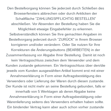
Netzqualitätsanalysator
Den Bestellvorgang können Sie jederzeit durch Schließen des
Photovoltaik-
Browserfensters abbrechen oder durch Anklicken der
Prüfgerät
Schaltfläche "ZAHLUNGSPFLICHTIG BESTELLEN"
abschließen. Vor Absenden der Bestellung haben Sie die
Prüfgerät
Möglichkeit etwaige Eingabefehler zu erkennen.
für die
Selbstverständlich können Sie Ihre gemachten Angaben im
Raumluftqualität
Bestellvorgang jederzeit durch "ZURÜCK" in Ihrem Browser
korrigieren und/oder verändern. Oder Sie nutzen für Ihre
Ratiometer
Korrekturen die Änderungsbuttons (BEARBEITEN) in der
Spannungsprüfer
Zusammenfassung vor Abgabe Ihrer Bestellung. Damit ist noch
kein Vertragsschluss zwischen dem Verwender und dem
Spannungsprüfer
Kunden zustande gekommen. Ein Vertragsschluss über den/die
mit
jeweils vom Kunden ausgewählten Artikel kommt erst mit einer
Drehfeldrichtungsanzeige
Annahmeerklärung in Form einer Auftragsbestätigung des
Verwenders oder Lieferung der Waren durch diesen zustande.
Stromzangen
Der Kunde ist nicht mehr an seine Bestellung gebunden, falls er
und
innerhalb von 5 Werktagen ab deren Abgabe keine
Stromwandler
Annahmeerklärung in Form einer Auftragsbestätigung oder
Spektrumanalysator
Warenlieferung seitens des Verwenders erhalten haben sollte.
Ein bindender Vertrag kann aber auch schon vorher zustande
Transporttasche