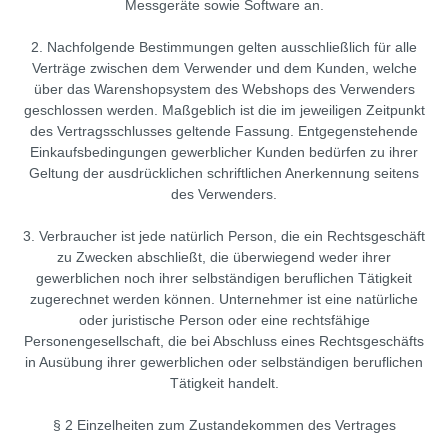
USB
Messgeräte sowie Software an.
Einfachmessgerät
Schaltschrankprüfung
MAVOPROBE
Mobilität
MAVOLUX
GT -
LUX /
2. Nachfolgende Bestimmungen gelten ausschließlich für alle
Erdungsmessgeräte
Gerätetester
5032
Erdungs-
Prüfger
UVA
Verträge zwischen dem Verwender und dem Kunden, welche
C
und
Gerätetester
Installationstester
MAVOPROBE
HV -
über das Warenshopsystem des Webshops des Verwenders
BASE
Erdwiderstandsmesser
LUX
geschlossen werden. Maßgeblich ist die im jeweiligen Zeitpunkt
Installationstester
Multifunktionstester
Isolatio
MAVOLUX
5032
des Vertragsschlusses geltende Fassung. Entgegenstehende
Erdungsmessungen
COMPAKT
Isolationsmessgeräte
Multimeter
Installa
B
Einkaufsbedingungen gewerblicher Kunden bedürfen zu ihrer
MAVO
Feldstärkenmesser
Geltung der ausdrücklichen schriftlichen Anerkennung seitens
MAVOPROBE
Leistungs-
Netzqualitätsanalysator
Labor-
Spot 2
des Verwenders.
LUX
Flexible
und
und
PV -
USB
5032
Stromwandler
Energieanalyse
Schulge
Messgeräte
3. Verbraucher ist jede natürlich Person, die ein Rechtsgeschäft
C
MAVO
Gerätetester
Laborgeräte
Maschi
zu Zwecken abschließt, die überwiegend weder ihrer
MAVOPROBE
Spannungsprüfer
Monitor
gewerblichen noch ihrer selbständigen beruflichen Tätigkeit
und
MONITOR
Installationstester
Maschinentester
USB
Stromzangen
zugerechnet werden können. Unternehmer ist eine natürliche
Schalts
MAVOSPEC
Isolationstester
Multimeter
-
oder juristische Person oder eine rechtsfähige
MAVO
Prüfger
LITE
Personengesellschaft, die bei Abschluss eines Rechtsgeschäfts
Stromwandler
MAX
LAN-
PV -
Messza
in Ausübung ihrer gewerblichen oder selbständigen beruflichen
60,
Tester
Messgeräte
Wäremebildkameras
Tätigkeit handelt.
Multime
RK1,
Lehrkoffer
Spannungsprüfer
Software
RK2/5
Netzqua
§ 2 Einzelheiten zum Zustandekommen des Vertrages
Leistungs-
Zangenamperemeter
Zubehör