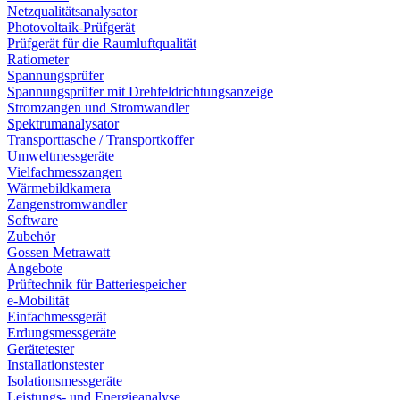
Netzqualitätsanalysator
Photovoltaik-Prüfgerät
Prüfgerät für die Raumluftqualität
Ratiometer
Spannungsprüfer
Spannungsprüfer mit Drehfeldrichtungsanzeige
Stromzangen und Stromwandler
Spektrumanalysator
Transporttasche / Transportkoffer
Umweltmessgeräte
Vielfachmesszangen
Wärmebildkamera
Zangenstromwandler
Software
Zubehör
Gossen Metrawatt
Angebote
Prüftechnik für Batteriespeicher
e-Mobilität
Einfachmessgerät
Erdungsmessgeräte
Gerätetester
Installationstester
Isolationsmessgeräte
Leistungs- und Energieanalyse