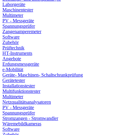
Laborgeräte
Maschinentester
Multimeter
PV - Messgeräte
Spannungsprüfer
Zangenamperemeter
Software
Zubehör
Prüftechnik
HT-Instruments
Angebote
Erdungsmessgeräte
e-Mobilität
Geräte- Maschinen- Schaltschrankprüfung
Gerätetester
Installationstester
Multifunktionstester
Multimeter
Netzqualitätsanalysatoren
PV - Messgeräte
Spannungsprüfer
Stromzangen - Stromwandler
Wäremebildkameras
Software
Zubehör