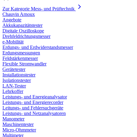
Zur Kategorie Mess- und Prüftechnik
Chauvin Arnoux
Angebote
Akkukapazitätstester
Digitale Oszilloskope
Drehfeldrichtungsmesser
e-Mobilität
Erdungs- und Erdwiderstandsmesser
Erdungsmessungen
Feldstärkenmesser
Flexible Stromwandler
Gerätetester
Installationstester
Isolationstester
LAN-Tester
Lehrkoffer
Leistungs- und Energieanalysator
Leistungs- und Energierecorder
Leitungs- und Fehlersuchgeräte
Leistungs- und Netzanalysatoren
Manometer
Maschinentester
Micro-Ohmmeter
Multimeter