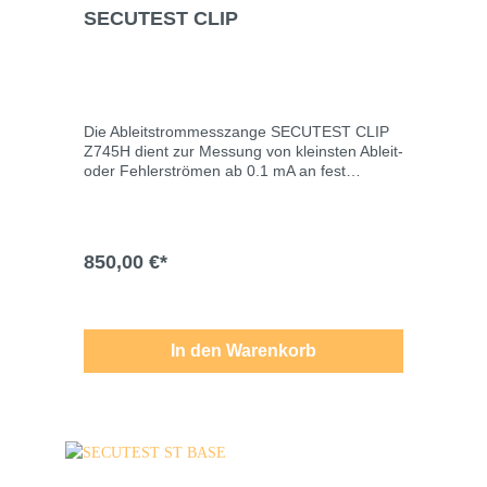
SECUTEST CLIP
Die Ableitstrommesszange SECUTEST CLIP
Z745H dient zur Messung von kleinsten Ableit-
oder Fehlerströmen ab 0.1 mA an fest
angeschlossenen Geräten. Technische
Änderungen, Modell- und Farbabweichungen,
Irrtümer und Liefermöglichkeiten vorbehalten.
Für Druck-/Schreibfehler übernehmen wir
850,00 €*
keine Haftung.
In den Warenkorb