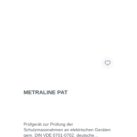
Irrtümer und Liefermöglichkeiten
vorbehalten.Für Druck-/Schreibfehler
übernehmen wir keine Haftung
METRALINE PAT
Prüfgerät zur Prüfung der
Schutzmassnahmen an elektrischen Geräten
gem. DIN VDE 0701-0702. deutsche