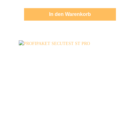
vom Bundesinstallateurausschuss. ZVEH.
WFE. EVUs. Lieferumfang1x Prüfkoffer
inklusive Prüfgerät METRATESTER 5+1x
In den Warenkorb
Netzanschlussleitung mit
Schutzkontaktstecker und Kupplungsdose1x
Netzanschlussleitung mit 5-poliger CEE16 A-
Stecker und Kupplungsdose1x
Bedienungsanleitung Technische Änderungen,
Modell- und Farbabweichungen, Preisfehler
sowie Irrtümer und Liefermöglichkeiten
vorbehalten.Für Druck-/Schreibfehler
übernehmen wir keine Haftung