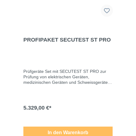
PROFIPAKET SECUTEST ST PRO
Prüfgeräte Set mit SECUTEST ST PRO zur
Prüfung von elektrischen Geräten,
medizinischen Geräten und Schweissgeräten
- mit Prüfsequenzen nach VDE 0701-0702.
IEC/EN 62353 (VDE 0751) und IEC/EN
60974-4 (VDE 0544-4). Das Set ist besonders
für Prüfaufgaben im Rahmen der DGUV
5.329,00 €*
Vorschrift 3 und MPBetreibV geeignet die eine
professionelle Erfassung der Prüfobjekte und
Dokumentation der Prüfung
ermöglichen.Produkt-
HighlightsProtokollerstellung in HTML auf USB
In den Warenkorb