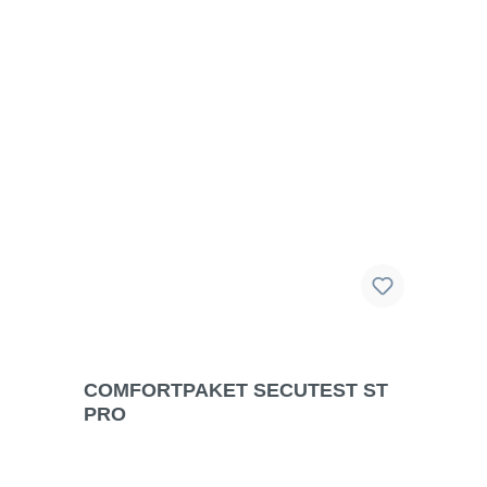
Liefermöglichkeiten vorbehalten. Für
Druck-/Schreibfehler übernehmen wir keine
Haftung.
COMFORTPAKET SECUTEST ST
PRO