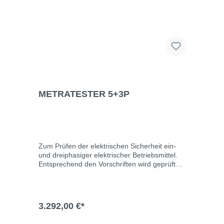
Farbabweichungen, Preisfehler sowie Irrtümer
und Liefermöglichkeiten vorbehalten.Für
Druck-/Schreibfehler übernehmen wir keine
Haftung
METRATESTER 5+3P
Zum Prüfen der elektrischen Sicherheit ein-
und dreiphasiger elektrischer Betriebsmittel.
Entsprechend den Vorschriften wird geprüft
der:SchutzleiterwiderstandIsolationswiderstan
dErsatzableitstromDifferenzstromBerührungss
tromSchutzleiterstromDer Prüfkoffer
METRATESTER 5+3P entspricht den
3.292,00 €*
„Richtlinien für die Werkstattausrüstung von
Elektroinstallationsbetrieben“ herausgegeben